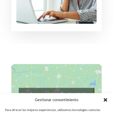
Haz clic para aceptar cookies de marketing y
permitir este contenido
Gestionar consentimiento
Para ofrecer las mejores experiencias, utilizamos tecnologías como las